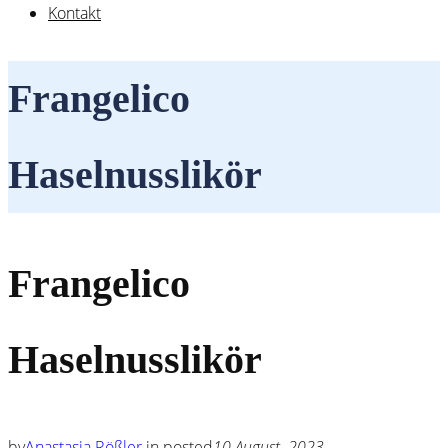
Kontakt
Frangelico
Haselnusslikör
Frangelico
Haselnusslikör
by
Anastasia Rößler
in
posted
10 August, 2023